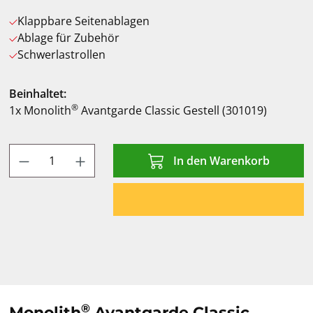
Klappbare Seitenablagen
Ablage für Zubehör
Schwerlastrollen
Beinhaltet:
®
1x Monolith
Avantgarde Classic Gestell (301019)
Produkt Anzahl: Gib den gewünschten Wert
In den Warenkorb
®
Monolith
Avantgarde Classic