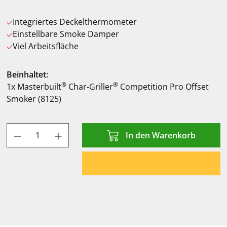
Integriertes Deckelthermometer
Einstellbare Smoke Damper
Viel Arbeitsfläche
Beinhaltet:
®
®
1x Masterbuilt
Char-Griller
Competition Pro Offset
Smoker (8125)
Produkt Anzahl: Gib den gewünschten Wert
In den Warenkorb