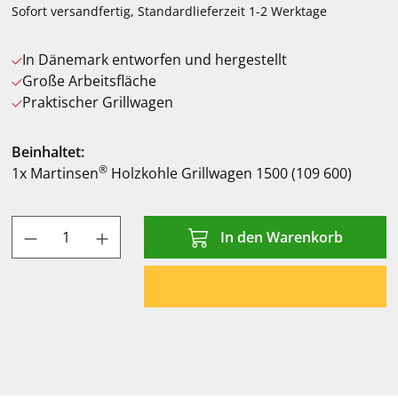
Sofort versandfertig, Standardlieferzeit 1-2 Werktage
In Dänemark entworfen und hergestellt
Große Arbeitsfläche
Praktischer Grillwagen
Beinhaltet:
®
1x Martinsen
Holzkohle Grillwagen 1500 (109 600)
Produkt Anzahl: Gib den gewünschten Wert
In den Warenkorb