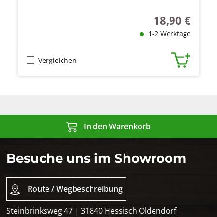
18,90 €
Regulärer Preis
1-2 Werktage
Vergleichen
In den Warenkorb
Besuche uns im Showroom
Route / Wegbeschreibung
Steinbrinksweg 47 | 31840 Hessisch Oldendorf