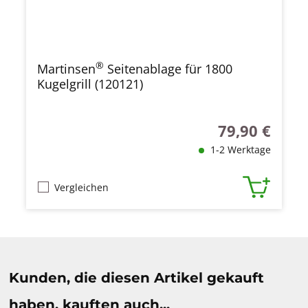
®
Martinsen
Seitenablage für 1800
Kugelgrill (120121)
79,90 €
Regulärer Preis
1-2 Werktage
Vergleichen
Produktgalerie überspringen
Kunden, die diesen Artikel gekauft
haben, kauften auch...