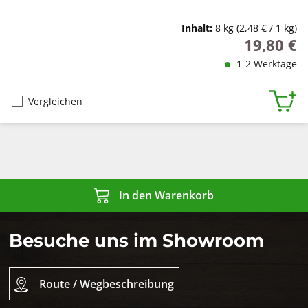
Inhalt:
8 kg
(2,48 € / 1 kg)
19,80 €
Regulärer P
1-2 Werktage
Vergleichen
In den Warenkorb
Besuche uns im Showroom
Route / Wegbeschreibung