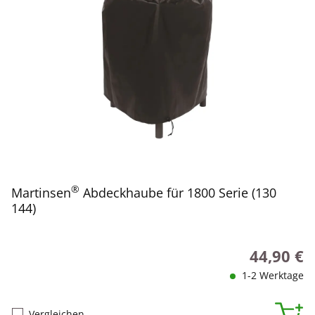
®
Martinsen
Abdeckhaube für 1800 Serie (130
144)
44,90 €
Regulärer P
1-2 Werktage
Vergleichen