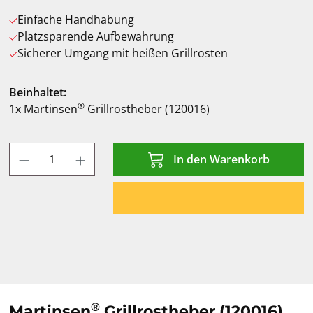
Einfache Handhabung
Platzsparende Aufbewahrung
Sicherer Umgang mit heißen Grillrosten
Beinhaltet:
®
1x Martinsen
Grillrostheber (120016)
Produkt Anzahl: Gib den gewünschten Wert
In den Warenkorb
®
Martinsen
Grillrostheber (120016)