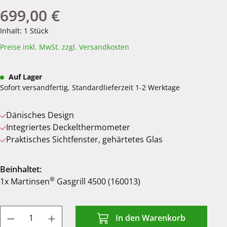
699,00 €
Regulärer Preis:
Inhalt:
1 Stück
Preise inkl. MwSt. zzgl. Versandkosten
Auf Lager
Sofort versandfertig, Standardlieferzeit 1-2 Werktage
Dänisches Design
Integriertes Deckelthermometer
Praktisches Sichtfenster, gehärtetes Glas
Beinhaltet:
®
1x Martinsen
Gasgrill 4500 (160013)
Produkt Anzahl: Gib den gewünschten We
In den Warenkorb