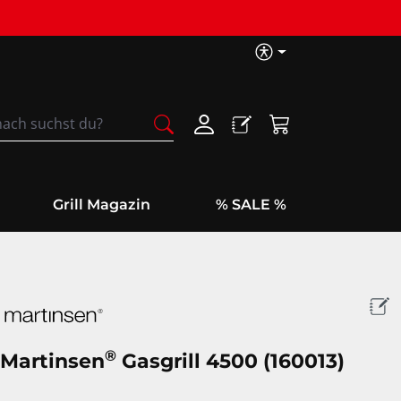
Barrierefreih
Warenkorb enthäl
Grill Magazin
% SALE %
®
Martinsen
Gasgrill 4500 (160013)