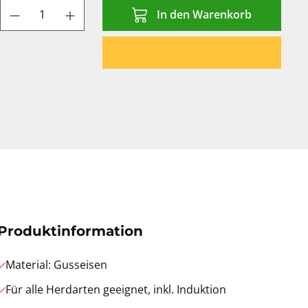
Produkt Anzahl: Gib den gewünschten We
In den Warenkorb
Produktinformation
Material: Gusseisen
Für alle Herdarten geeignet, inkl. Induktion