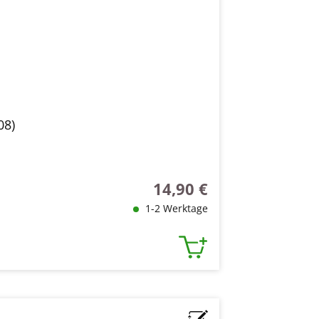
08)
14,90 €
Regulärer Preis:
1-2 Werktage