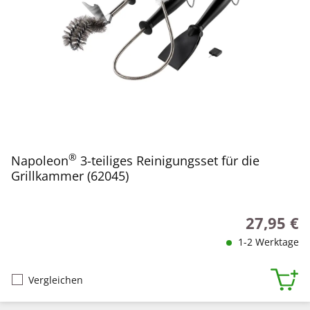
®
Napoleon
3-teiliges Reinigungsset für die
Grillkammer (62045)
27,95 €
Regulärer P
1-2 Werktage
Vergleichen