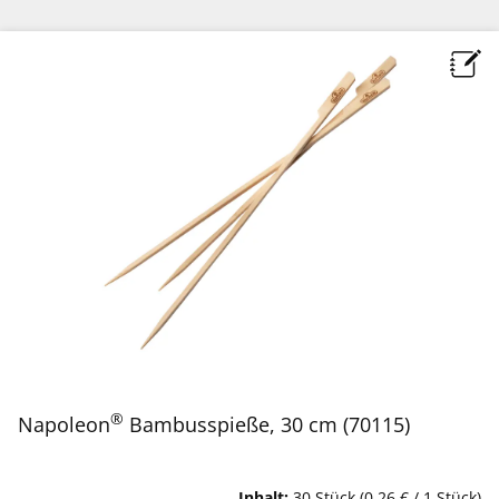
®
Napoleon
Bambusspieße, 30 cm (70115)
Inhalt:
30 Stück
(0,26 € / 1 Stück)