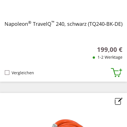
®
™
Napoleon
TravelQ
240, schwarz (TQ240-BK-DE)
199,00 €
Regulärer Pr
1-2 Werktage
Vergleichen