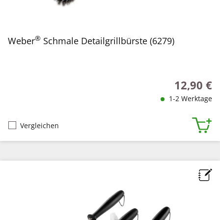
®
Weber
Schmale Detailgrillbürste (6279)
12,90 €
Regulärer P
1-2 Werktage
Vergleichen