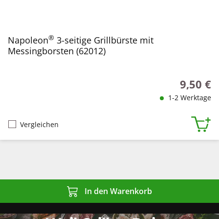
®
Napoleon
3-seitige Grillbürste mit
Messingborsten (62012)
9,50 €
Regulärer
1-2 Werktage
Vergleichen
In den Warenkorb