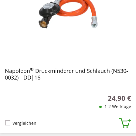
®
Napoleon
Druckminderer und Schlauch (N530-
0032) - DD|16
24,90 €
Regulärer P
1-2 Werktage
Vergleichen