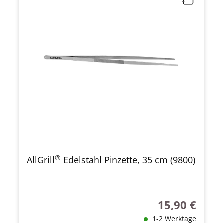
®
AllGrill
Edelstahl Pinzette, 35 cm (9800)
15,90 €
Regulärer Preis
1-2 Werktage