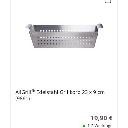
®
AllGrill
Edelstahl Grillkorb 23 x 9 cm
(9861)
19,90 €
Regulärer Preis
1-2 Werktage