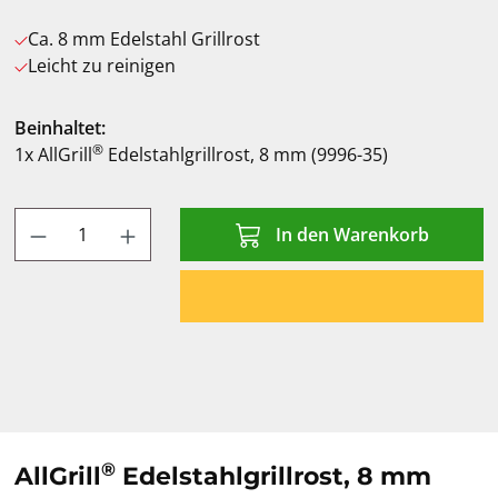
Ca. 8 mm Edelstahl Grillrost
Leicht zu reinigen
Beinhaltet:
®
1x AllGrill
Edelstahlgrillrost, 8 mm (9996-35)
Produkt Anzahl: Gib den gewünschten Wert
In den Warenkorb
®
AllGrill
Edelstahlgrillrost, 8 mm