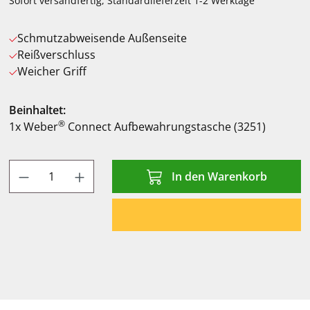
Sofort versandfertig, Standardlieferzeit 1-2 Werktage
Schmutzabweisende Außenseite
Reißverschluss
Weicher Griff
Beinhaltet:
®
1x Weber
Connect Aufbewahrungstasche (3251)
Produkt Anzahl: Gib den gewünschten Wert
In den Warenkorb